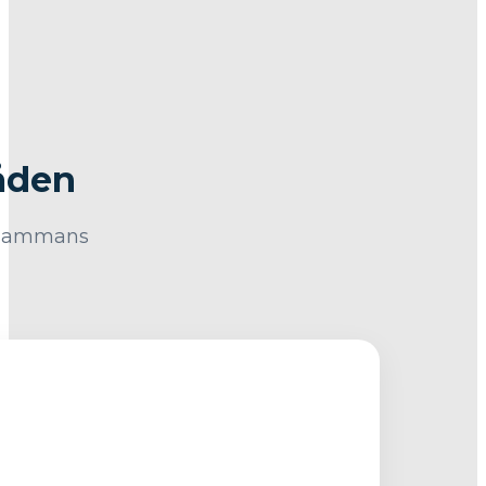
råden
llsammans