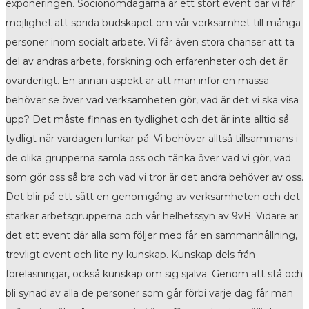
exponeringen. Socionomdagarna är ett stort event där vi får
möjlighet att sprida budskapet om vår verksamhet till många
personer inom socialt arbete. Vi får även stora chanser att ta
del av andras arbete, forskning och erfarenheter och det är
ovärderligt. En annan aspekt är att man inför en mässa
behöver se över vad verksamheten gör, vad är det vi ska visa
upp? Det måste finnas en tydlighet och det är inte alltid så
tydligt när vardagen lunkar på. Vi behöver alltså tillsammans i
de olika grupperna samla oss och tänka över vad vi gör, vad
som gör oss så bra och vad vi tror är det andra behöver av oss.
Det blir på ett sätt en genomgång av verksamheten och det
stärker arbetsgrupperna och vår helhetssyn av 9vB. Vidare är
det ett event där alla som följer med får en sammanhållning,
trevligt event och lite ny kunskap. Kunskap dels från
föreläsningar, också kunskap om sig själva. Genom att stå och
bli synad av alla de personer som går förbi varje dag får man