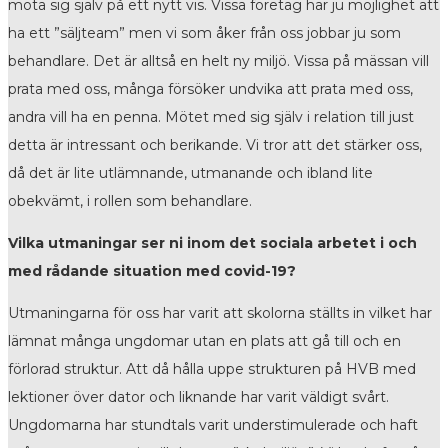
möta sig själv på ett nytt vis. Vissa företag har ju möjlighet att
ha ett ”säljteam” men vi som åker från oss jobbar ju som
behandlare. Det är alltså en helt ny miljö. Vissa på mässan vill
prata med oss, många försöker undvika att prata med oss,
andra vill ha en penna. Mötet med sig själv i relation till just
detta är intressant och berikande. Vi tror att det stärker oss,
då det är lite utlämnande, utmanande och ibland lite
obekvämt, i rollen som behandlare.
Vilka utmaningar ser ni inom det sociala arbetet i och
med rådande situation med covid-19?
Utmaningarna för oss har varit att skolorna ställts in vilket har
lämnat många ungdomar utan en plats att gå till och en
förlorad struktur. Att då hålla uppe strukturen på HVB med
lektioner över dator och liknande har varit väldigt svårt.
Ungdomarna har stundtals varit understimulerade och haft