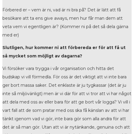
Förbered er – vem är ni, vad är ni bra på? Det är lätt att få
besökare att ta ens give aways, men hur får man dem att
veta vem vi egentligen är? (Kommer ni på det så dela gärna
med er)
Slutligen, hur kommer ni att förbereda er för att få ut
så mycket som möjligt av dagarna?
Vi försöker vara trygga i vår organisation och hitta det
budskap vi vill förmedla. För oss är det viktigt att vi inte bara
ger bort massa saker. Det enklaste är ju tygkassar (det är ju
inte så miljövänligt) men är vi där för att vi tror att vi har något
att dela med oss av eller bara för att ge bort vår logga? Vi vill i
vart fall att de som pratar med oss ska få känslan av att vi har
tänkt igenom vad vi gör, inte bara gör som alla andra för att
det är så man gör. Utan att vi är nytänkande, genuina och att