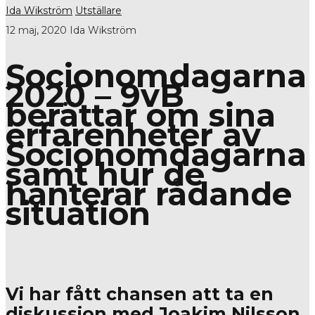
Ida Wikström
Utställare
12 maj, 2020
Ida Wikström
Socionomdagarna
2020 – 9vB
berättar om sina
erfarenheter av
Socionomdagarna
samt hur de
hanterar rådande
situation
Vi har fått chansen att ta en
diskussion med Joakim Nilsson