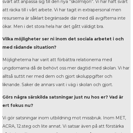
svårt att anpassa sig till den nya ”skolmiljön”. Vi har haft svårt
att räcka till i vårt arbete. Vi har tagit in extrapersonal men
resurserna är såklart begränsade där med då avgifterna inte
ökar. Men i det stora hela har det gått väldigt bra.
Vilka möjligheter ser ni inom det sociala arbetet i och
med rådande situation?
Möjligheterna har varit att förbättra relationerna med
ungdomarna då de behövt oss mer dagtid med skolan. Vi har
alltså suttit ner med dem och gjort skoluppgifter och
liknande. Saker de annars varit i väg i skolan och gjort.
Görs några särskilda satsningar just nu hos er? Vad är
ert fokus nu?
Vi gör satsningar inom utbildning mot missbruk. Inom MET,
ACRA, 12.steg och lite annat. Vi satsar även på att förstärka