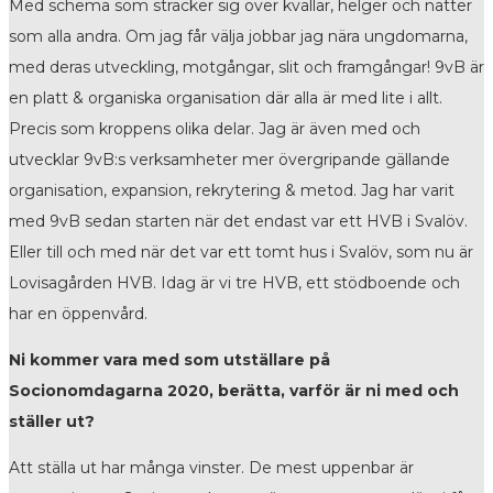
Med schema som sträcker sig över kvällar, helger och nätter
som alla andra. Om jag får välja jobbar jag nära ungdomarna,
med deras utveckling, motgångar, slit och framgångar! 9vB är
en platt & organiska organisation där alla är med lite i allt.
Precis som kroppens olika delar. Jag är även med och
utvecklar 9vB:s verksamheter mer övergripande gällande
organisation, expansion, rekrytering & metod. Jag har varit
med 9vB sedan starten när det endast var ett HVB i Svalöv.
Eller till och med när det var ett tomt hus i Svalöv, som nu är
Lovisagården HVB. Idag är vi tre HVB, ett stödboende och
har en öppenvård.
Ni kommer vara med som utställare på
Socionomdagarna 2020, berätta, varför är ni med och
ställer ut?
Att ställa ut har många vinster. De mest uppenbar är