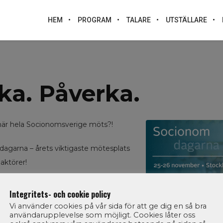
HEM
PROGRAM
TALARE
UTSTÄLLARE
ka. Påverka.
g när hela Socionomsverige möts?!
dagarna – årets viktigaste mötesplats
aktörer!
:
Integritets- och cookie policy
Vi använder cookies på vår sida för att ge dig en så bra
användarupplevelse som möjligt. Cookies låter oss