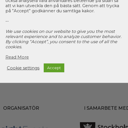
också analysera våra användares beteende på sidan så
att vi kan utveckla den på bästa sätt. Genom att trycka
e verkligen gör skillnad
på ”Accept” godkänner du samtliga kakor.
--
oka din monter redan idag och säkerställ din synlighet på årets v
We use cookies on our website to give you the most
relevant experience and to analyze customer behavior.
By clicking “Accept”, you consent to the use of all the
ents.se
cookies.
Read More
Cookie settings
Accept
ORGANISATÖR
I SAMARBETE ME