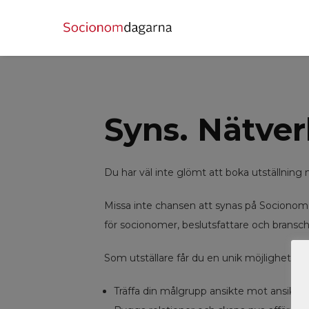
Syns. Nätver
Du har väl inte glömt att boka utställnin
Missa inte chansen att synas på Socionom
för socionomer, beslutsfattare och bransch
Som utställare får du en unik möjlighet att
Träffa din målgrupp ansikte mot ansikte