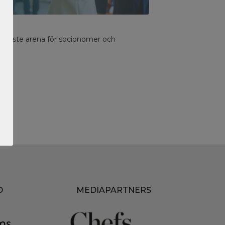
iktigaste arena för socionomer och
D
MEDIAPARTNERS