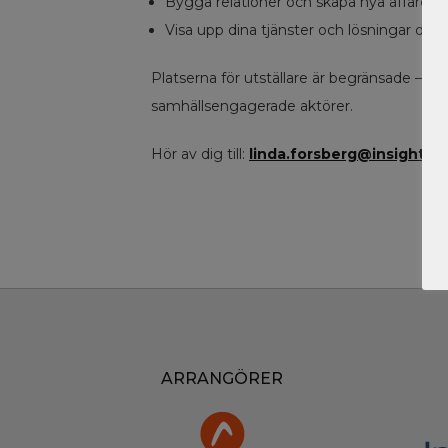
Bygga relationer och skapa nya affärer
Visa upp dina tjänster och lösningar där d
Platserna för utställare är begränsade – b
samhällsengagerade aktörer.
Hör av dig till:
linda.forsberg@insightev
ARRANGÖRER