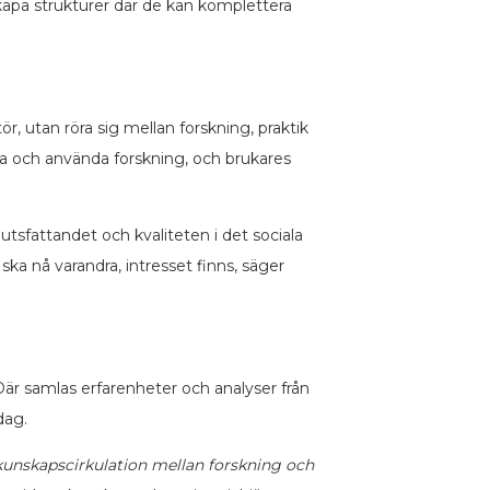
 skapa strukturer där de kan komplettera
r, utan röra sig mellan forskning, praktik
lka och använda forskning, och brukares
utsfattandet och kvaliteten i det sociala
ska nå varandra, intresset finns, säger
Där samlas erfarenheter och analyser från
dag.
kunskapscirkulation mellan forskning och