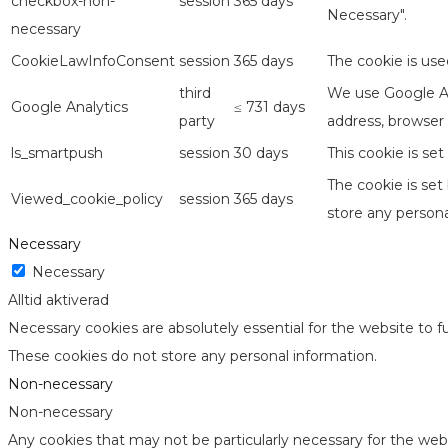
checkbox-non-
session
365 days
Necessary".
necessary
CookieLawInfoConsent
session
365 days
The cookie is use
third
We use Google Ana
Google Analytics
≤ 731 days
party
address, browser 
ls_smartpush
session
30 days
This cookie is se
The cookie is set
Viewed_cookie_policy
session
365 days
store any persona
Necessary
Necessary
Alltid aktiverad
Necessary cookies are absolutely essential for the website to fu
These cookies do not store any personal information.
Non-necessary
Non-necessary
Any cookies that may not be particularly necessary for the webs