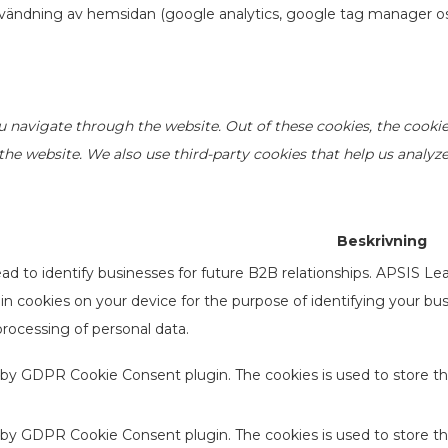
nvändning av hemsidan (google analytics, google tag manager os
u navigate through the website. Out of these cookies, the cookie
of the website. We also use third-party cookies that help us anal
Beskrivning
d to identify businesses for future B2B relationships. APSIS Le
d in cookies on your device for the purpose of identifying your b
processing of personal data.
t by GDPR Cookie Consent plugin. The cookies is used to store th
t by GDPR Cookie Consent plugin. The cookies is used to store t