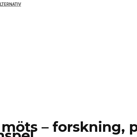
LTERNATIV
möts – forskning, p
mspel