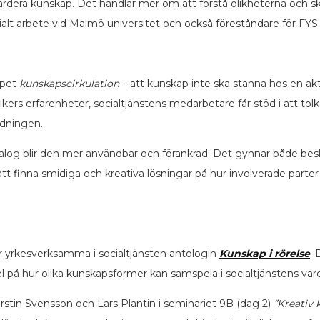
att värdera kunskap. Det handlar mer om att förstå olikheterna och
ocialt arbete vid Malmö universitet och också föreståndare för FYS.
ppet
kunskapscirkulation
– att kunskap inte ska stanna hos en aktö
tikers erfarenheter, socialtjänstens medarbetare får stöd i att to
ildningen.
dialog blir den mer användbar och förankrad. Det gynnar både besl
tt finna smidiga och kreativa lösningar på hur involverade parter 
r yrkesverksamma i socialtjänsten antologin
Kunskap i rörelse
. 
å hur olika kunskapsformer kan samspela i socialtjänstens var
tin Svensson och Lars Plantin i seminariet 9B (dag 2)
”Kreativ 