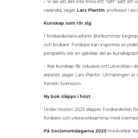
– Vi ser att det inte finns ett ”rätt” sätt 
varandra, säger
Lars Plantin
, professor i s
Kunskap som rör sig
I forskarskolans arbete återkommer begre
och brukare. Forskare kan inspireras av prak
perspektiv blir en självklar del av kunskapsb
– När kunskap får cirkulera och utvecklas i 
arbetet, säger Lars Plantin. Utmaningen är a
Kerstin Svensson.
Ny bok släpps i höst
Under hösten 2025 släpper Forskarskolan fö
forskare och yrkesverksamma med exempel p
På Socionomdagarna 2025
medverkar Kers