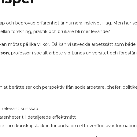
skap och beprövad erfarenhet är numera inskrivet i lag. Men hur 
lan forskning, praktik och brukare bli mer levande?
kan mötas på lika villkor. Då kan vi utveckla arbetssätt som både 
sson
, professor i socialt arbete vid Lunds universitet och förest
at berättelser och perspektiv från socialarbetare, chefer, politi
:
 relevant kunskap
enheter till detaljerade effektmått
 det om kunskapsluckor, för andra om ett överflöd av information 