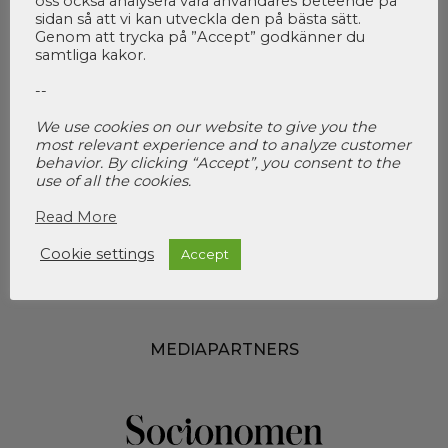
oss också analysera våra användares beteende på
sidan så att vi kan utveckla den på bästa sätt.
Genom att trycka på ”Accept” godkänner du
samtliga kakor.
--
We use cookies on our website to give you the
most relevant experience and to analyze customer
behavior. By clicking “Accept”, you consent to the
I SAMARBETE MED
use of all the cookies.
Read More
Cookie settings
Accept
MEDIAPARTNERS