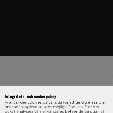
04
Integritets- och cookie policy
Vi använder cookies på vår sida för att ge dig en så bra
JUN 2026
användarupplevelse som möjligt. Cookies låter oss
också analysera våra användares beteende på sidan så