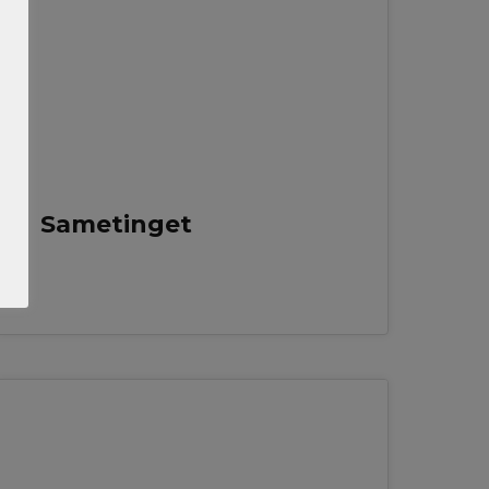
Sametinget
22