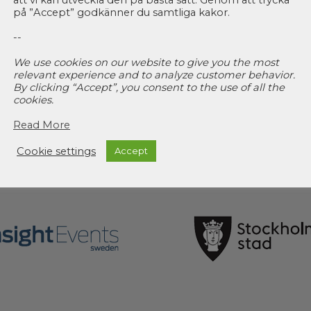
att vi kan utveckla den på bästa sätt. Genom att trycka
på ”Accept” godkänner du samtliga kakor.
--
We use cookies on our website to give you the most
relevant experience and to analyze customer behavior.
By clicking “Accept”, you consent to the use of all the
cookies.
Read More
Cookie settings
Accept
ORGANISATÖR
I SAMARBETE ME