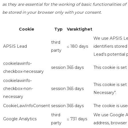
as they are essential for the working of basic functionalities 
be stored in your browser only with your consent.
Cookie
Typ
Varaktighet
We use APSIS Lea
third
APSIS Lead
≤ 180 days
identifiers store
party
Lead’s potential 
cookielawinfo-
session
365 days
This cookie is se
checkbox-necessary
cookielawinfo-
This cookie is se
checkbox-non-
session
365 days
Necessary".
necessary
CookieLawInfoConsent
session
365 days
The cookie is use
third
We use Google Ana
Google Analytics
≤ 731 days
party
address, browser 