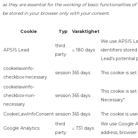
as they are essential for the working of basic functionalities 
be stored in your browser only with your consent.
Cookie
Typ
Varaktighet
We use APSIS Lea
third
APSIS Lead
≤ 180 days
identifiers store
party
Lead’s potential 
cookielawinfo-
session
365 days
This cookie is se
checkbox-necessary
cookielawinfo-
This cookie is se
checkbox-non-
session
365 days
Necessary".
necessary
CookieLawInfoConsent
session
365 days
The cookie is use
third
We use Google Ana
Google Analytics
≤ 731 days
party
address, browser 