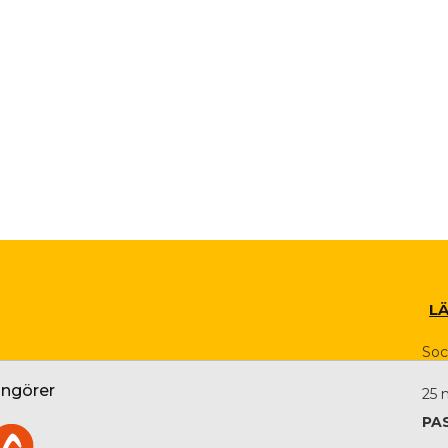
L
Soc
angörer
25 
PA