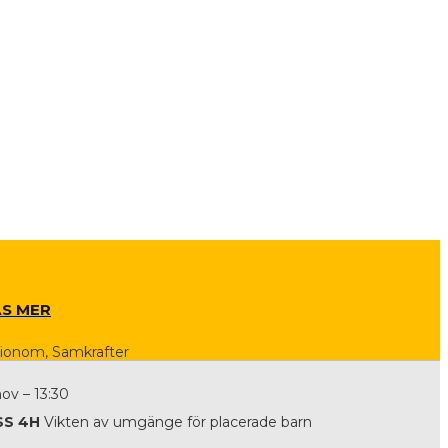
ÄS MER
ionom, Samkrafter
nov – 13:30
SS 4H
Vikten av umgänge för placerade barn