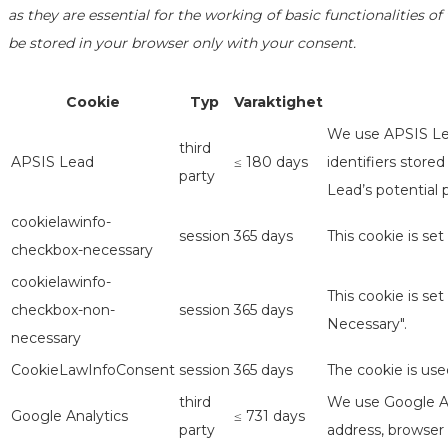
as they are essential for the working of basic functionalities 
be stored in your browser only with your consent.
Cookie
Typ
Varaktighet
We use APSIS Lea
third
APSIS Lead
≤ 180 days
identifiers store
party
Lead’s potential 
cookielawinfo-
session
365 days
This cookie is se
checkbox-necessary
cookielawinfo-
This cookie is se
checkbox-non-
session
365 days
Necessary".
necessary
CookieLawInfoConsent
session
365 days
The cookie is use
third
We use Google Ana
Google Analytics
≤ 731 days
party
address, browser 