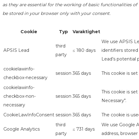
as they are essential for the working of basic functionalities 
be stored in your browser only with your consent.
Cookie
Typ
Varaktighet
We use APSIS Lea
third
APSIS Lead
≤ 180 days
identifiers store
party
Lead’s potential 
cookielawinfo-
session
365 days
This cookie is se
checkbox-necessary
cookielawinfo-
This cookie is se
checkbox-non-
session
365 days
Necessary".
necessary
CookieLawInfoConsent
session
365 days
The cookie is use
third
We use Google Ana
Google Analytics
≤ 731 days
party
address, browser 