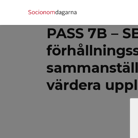
PASS 7B – SB
förhållningss
sammanställd
värdera uppl