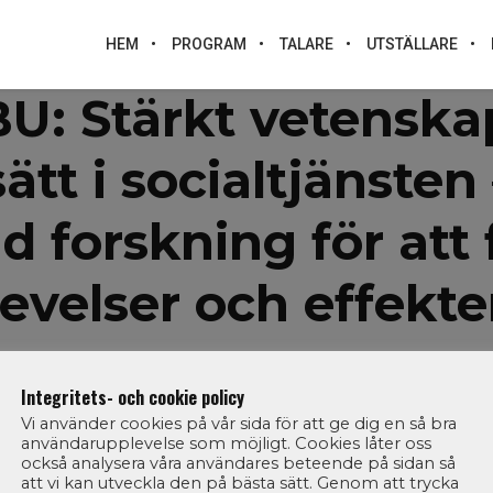
HEM
PROGRAM
TALARE
UTSTÄLLARE
U: Stärkt vetenska
ätt i socialtjänsten
 forskning för att 
evelser och effekter
Integritets- och cookie policy
Vi använder cookies på vår sida för att ge dig en så bra
användarupplevelse som möjligt. Cookies låter oss
också analysera våra användares beteende på sidan så
att vi kan utveckla den på bästa sätt. Genom att trycka