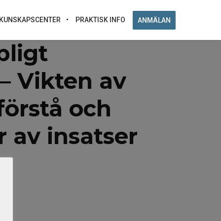
KUNSKAPSCENTER
PRAKTISK INFO
ANMÄLAN
pligt
 – Vikten av
förstå och
 av insatser