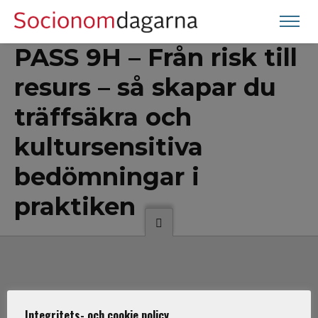
PASS 9H – Från risk till
resurs – så skapar du
träffsäkra och
kultursensitiva
bedömningar i
praktiken
ARRANGÖRER
Integritets- och cookie policy