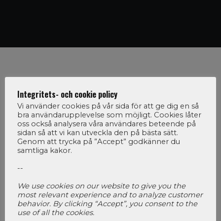
Integritets- och cookie policy
Program
Vi använder cookies på vår sida för att ge dig en så
bra användarupplevelse som möjligt. Cookies låter
09
oss också analysera våra användares beteende på
Fördjupningsdagen är färdig!
sidan så att vi kan utveckla den på bästa sätt.
Genom att trycka på ”Accept” godkänner du
samtliga kakor.
OKT 2009
Socionomdagarnas fördjupningsdag är färdig! Den
--
är separat bokningsbar och går av stapeln den 15
april 2010. Att leda utvecklings- och…
We use cookies on our website to give you the
most relevant experience and to analyze customer
behavior. By clicking “Accept”, you consent to the
use of all the cookies.