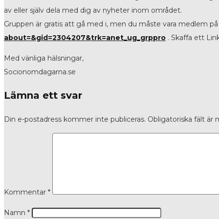
av eller själv dela med dig av nyheter inom området.
Gruppen är gratis att gå med i, men du måste vara medlem på L
about=&gid=2304207&trk=anet_ug_grppro
. Skaffa ett Li
Med vänliga hälsningar,
Socionomdagarna.se
Lämna ett svar
Din e-postadress kommer inte publiceras.
Obligatoriska fält är
Kommentar
*
Namn
*