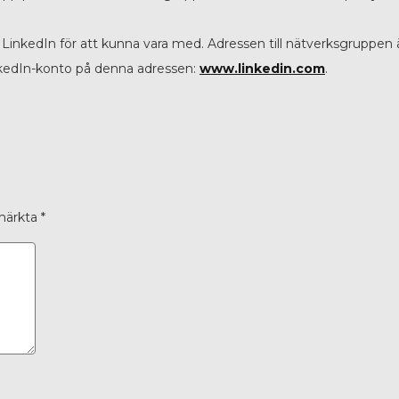
inkedIn för att kunna vara med. Adressen till nätverksgruppen 
nkedIn-konto på denna adressen:
www.linkedin.com
.
 märkta
*