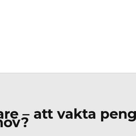
e – att vakta penga
hov?