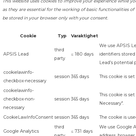
This website uses cookies to improve your experience while yo
as they are essential for the working of basic functionalities 
be stored in your browser only with your consent.
Cookie
Typ
Varaktighet
We use APSIS Lea
third
APSIS Lead
≤ 180 days
identifiers store
party
Lead’s potential 
cookielawinfo-
session
365 days
This cookie is se
checkbox-necessary
cookielawinfo-
This cookie is se
checkbox-non-
session
365 days
Necessary".
necessary
CookieLawInfoConsent
session
365 days
The cookie is use
third
We use Google Ana
Google Analytics
≤ 731 days
party
address, browser 