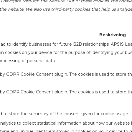
u navigate through the website. Out of these cookies, the cookie
of the website. We also use third-party cookies that help us anal
Beskrivning
d to identify businesses for future B2B relationships. APSIS Le
d in cookies on your device for the purpose of identifying your b
processing of personal data.
t by GDPR Cookie Consent plugin. The cookies is used to store th
t by GDPR Cookie Consent plugin. The cookies is used to store t
d to store the summary of the consent given for cookie usage. I
lytics to collect statistical information about how our website 
type and unique identifiers stored in cookies on your device to 