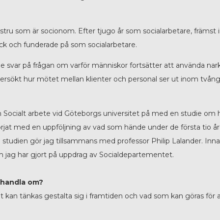
stru som är socionom. Efter tjugo år som socialarbetare, främst 
ick och funderade på som socialarbetare.
svar på frågan om varför människor fortsätter att använda narkoti
ndersökt hur mötet mellan klienter och personal ser ut inom två
 från Socialt arbete vid Göteborgs universitet på med en studie o
 börjat med en uppföljning av vad som hände under de första tio 
studien gör jag tillsammans med professor Philip Lalander. Inn
om jag har gjort på uppdrag av Socialdepartementet.
 handla om?
an tänkas gestalta sig i framtiden och vad som kan göras för at