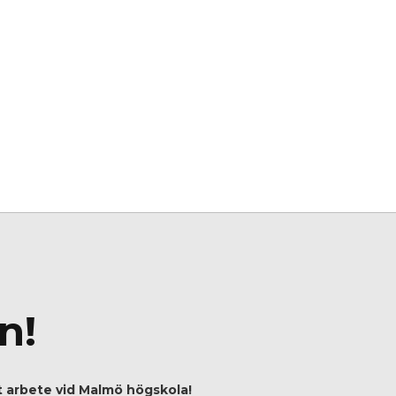
n!
t arbete vid Malmö högskola!