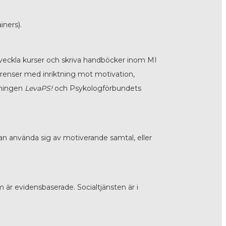
iners).
tveckla kurser och skriva handböcker inom MI
ferenser med inriktning mot motivation,
dningen
LevaPS!
och Psykologförbundets
kan använda sig av motiverande samtal, eller
 evidensbaserade. Socialtjänsten är i