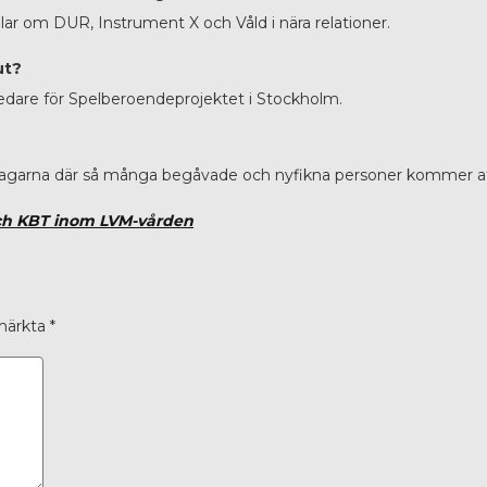
lar om DUR, Instrument X och Våld i nära relationer.
ut?
ktledare för Spelberoendeprojektet i Stockholm.
mdagarna där så många begåvade och nyfikna personer kommer at
ch KBT inom LVM-vården
 märkta
*