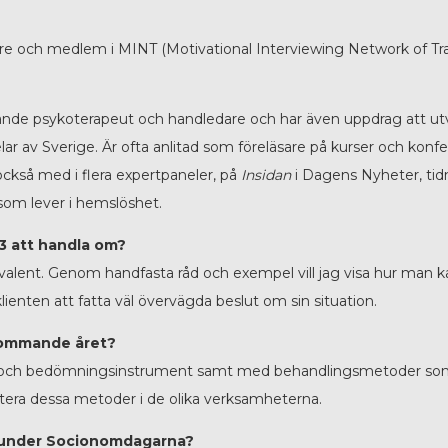
dare och medlem i MINT (Motivational Interviewing Network of Tra
erande psykoterapeut och handledare och har även uppdrag att u
elar av Sverige. Är ofta anlitad som föreläsare på kurser och kon
ckså med i flera expertpaneler, på
Insidan
i Dagens Nyheter, ti
som lever i hemslöshet.
3 att handla om?
bivalent. Genom handfasta råd och exempel vill jag visa hur man 
 klienten att fatta väl övervägda beslut om sin situation.
 kommande året?
 och bedömningsinstrument samt med behandlingsmetoder som är
tera dessa metoder i de olika verksamheterna.
g under Socionomdagarna?