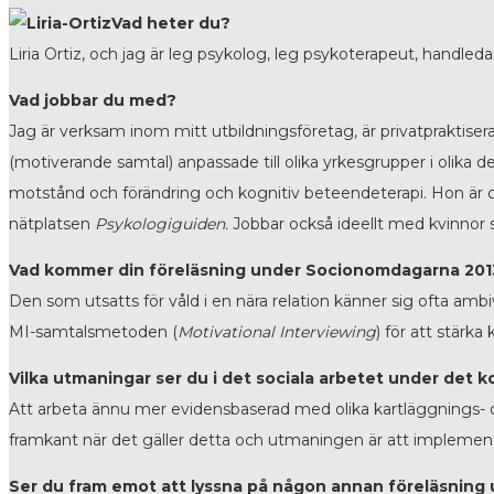
Vad heter du?
Liria Ortiz, och jag är leg psykolog, leg psykoterapeut, handle
Vad jobbar du med?
Jag är verksam inom mitt utbildningsföretag, är privatpraktis
(motiverande samtal) anpassade till olika yrkesgrupper i olika d
motstånd och förändring och kognitiv beteendeterapi. Hon är o
nätplatsen
Psykologiguiden.
Jobbar också ideellt med kvinnor 
Vad kommer din föreläsning under Socionomdagarna 201
Den som utsatts för våld i en nära relation känner sig ofta am
MI-samtalsmetoden (
Motivational Interviewing
) för att stärka
Vilka utmaningar ser du i det sociala arbetet under det
Att arbeta ännu mer evidensbaserad med olika kartläggnings-
framkant när det gäller detta och utmaningen är att implemen
Ser du fram emot att lyssna på någon annan föreläsnin