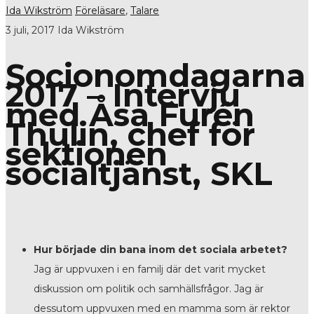
Ida Wikström
Föreläsare
,
Talare
3 juli, 2017
Ida Wikström
Socionomdagarna
2017 – Intervju
med Åsa Furén
Thulin, chef för
sektionen
socialtjänst, SKL
Hur började din bana inom det sociala arbetet?
Jag är uppvuxen i en familj där det varit mycket
diskussion om politik och samhällsfrågor. Jag är
dessutom uppvuxen med en mamma som är rektor