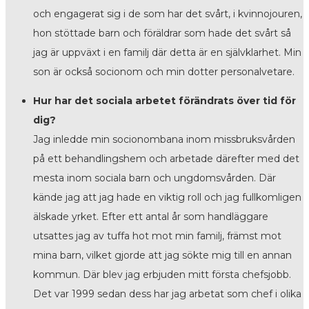
och engagerat sig i de som har det svårt, i kvinnojouren,
hon stöttade barn och föräldrar som hade det svårt så
jag är uppväxt i en familj där detta är en självklarhet. Min
son är också socionom och min dotter personalvetare.
Hur har det sociala arbetet förändrats över tid för
dig?
Jag inledde min socionombana inom missbruksvården
på ett behandlingshem och arbetade därefter med det
mesta inom sociala barn och ungdomsvården. Där
kände jag att jag hade en viktig roll och jag fullkomligen
älskade yrket. Efter ett antal år som handläggare
utsattes jag av tuffa hot mot min familj, främst mot
mina barn, vilket gjorde att jag sökte mig till en annan
kommun. Där blev jag erbjuden mitt första chefsjobb.
Det var 1999 sedan dess har jag arbetat som chef i olika