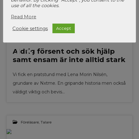
behavior. By clicking “Accept”, you consent to the
use of all the cookies.
Read More
Cookie settings
Accept
Föreläsare
,
Talare
13
Aldrig försent och sök hjälp
samt ensam är inte alltid stark
SEP 2024
Vi fick en pratstund med Lena Morin Nilsén,
grundare av Nxtme. En gripande historia men också
väldigt viktig och bevis…
Föreläsare
,
Talare