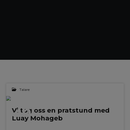
Talare
26
Vi tog oss en pratstund med
Luay Mohageb
AUG 2025