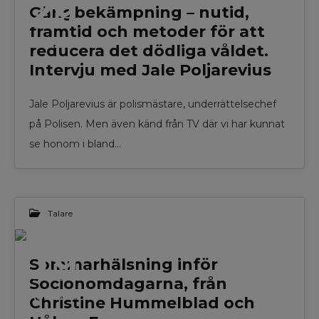
29
Gängbekämpning – nutid,
framtid och metoder för att
AUG 2024
reducera det dödliga våldet.
Intervju med Jale Poljarevius
Jale Poljarevius är polismästare, underrättelsechef
på Polisen. Men även känd från TV där vi har kunnat
se honom i bland…
Talare
19
Sommarhälsning inför
Socionomdagarna, från
AUG 2024
Christine Hummelblad och