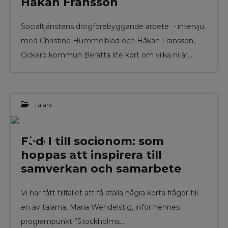
Håkan Fransson
Socialtjänstens drogförebyggande arbete - intervju
med Christine Hummelblad och Håkan Fransson,
Öckerö kommun Berätta lite kort om vilka ni är…
Talare
31
Född till socionom: som
hoppas att inspirera till
JUL 2024
samverkan och samarbete
Vi har fått tillfället att få ställa några korta frågor till
en av talarna, Maria Wendelstig, inför hennes
programpunkt ”Stockholms…