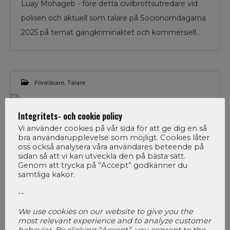
Luay Mohageb - före detta civilbrottsutredare vid
polisen och aktuell som talare på Socionomdagarna
2025 på temat gängkriminalitet och kommersiell…
Föreläsare
,
Talare
03
Integritets- och cookie policy
Erfarenheter av våld i en nära
Vi använder cookies på vår sida för att ge dig en så
relation bland placerade
bra användarupplevelse som möjligt. Cookies låter
OKT 2024
ungdomar på SiS särskilda
oss också analysera våra användares beteende på
sidan så att vi kan utveckla den på bästa sätt.
ungdomshem –
Genom att trycka på ”Accept” godkänner du
forskningsstudie
samtliga kakor.
--
Vi har fått möjligheten att ställa några frågor till
We use cookies on our website to give you the
Peter Andersson, lektor på Stockholm universitet
most relevant experience and to analyze customer
inför hans föreläsning på Socionomdagarna.…