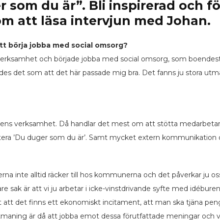
r som du är”
. Bli inspirerad och f
 att läsa intervjun med Johan.
 att börja jobba med social omsorg?
erksamhet och började jobba med social omsorg, som boendestödj
ndes det som att det här passade mig bra. Det fanns ju stora ut
elsens verksamhet. Då handlar det mest om att stötta medarbeta
ra ’Du duger som du är’. Samt mycket extern kommunikation oc
erna inte alltid räcker till hos kommunerna och det påverkar ju o
igare sak är att vi ju arbetar i icke-vinstdrivande syfte med idébu
 att det finns ett ekonomiskt incitament, att man ska tjäna pengar
n utmaning är då att jobba emot dessa förutfattade meningar och v