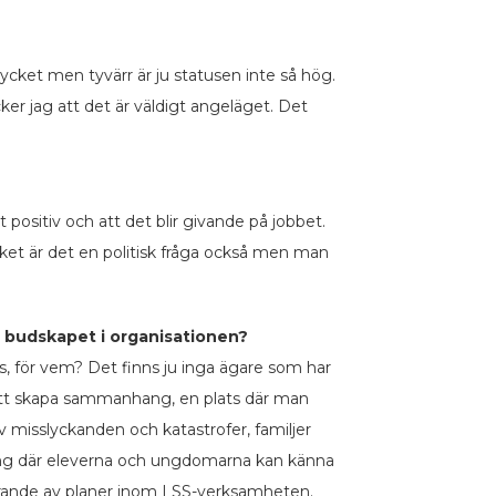
ycket men tyvärr är ju statusen inte så hög.
er jag att det är väldigt angeläget. Det
positiv och att det blir givande på jobbet.
cket är det en politisk fråga också men man
et budskapet i organisationen?
nns, för vem? Det finns ju inga ägare som har
för att skapa sammanhang, en plats där man
isslyckanden och katastrofer, familjer
hang där eleverna och ungdomarna kan känna
örande av planer inom LSS-verksamheten.