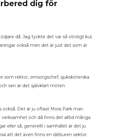
örbered dig för
are då. Jag tyckte det var så otroligt kul,
maningar också men det är just det som är
re som rektor, omsorgschef, sjuksköterska
h sen är det självklart möten.
ss också. Det är ju oftast Mora Park man
ren verksamhet och då finns det alltid många
 eller så, generellt i samhället är det ju
isa att det även finns en idéburen sektor.