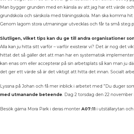
Man bygger grunden med en känsla av att jag har ett värde och ja
grundskola och särskola med träningsskola. Man ska komma hit oc
Genom lagom stora utmaningar utvecklas och får ta små steg p
Slutligen, vilket tips kan du ge till andra organisationer so
Alla kan ju hitta sitt varför – varför existerar vi? Det är nog det 
hittat det så gäller det att man har en systematisk implementering
kan enas om eller accepterar på sin arbetsplats så kan man ju dä
det ger ett värde så är det viktigt att hitta det innan. Socialt ar
Lyssna på Johan och få mer inblick i arbetet med ”Du duger s
med utmanande beteende
. Dag 2 torsdag den 22 november kl
Besök gärna Mora Park i deras monter
A07:11
i utställarytan och