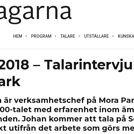
HEM
PROGRAM
TALARE
UTSTÄLLARE
KUNSKA
018 – Talarintervj
ark
 är verksamhetschef på Mora Par
2000-talet med erfarenhet inom 
den. Johan kommer att tala på 
t utifrån det arbete som görs 