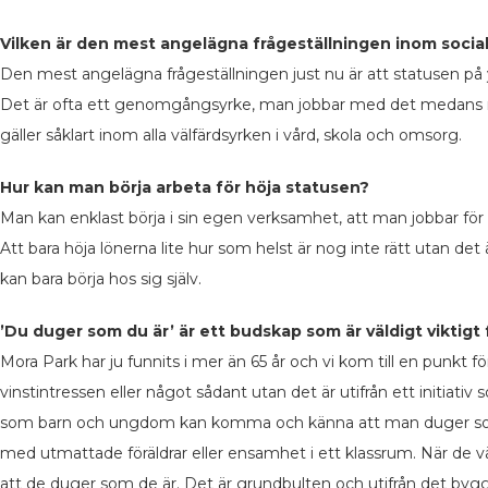
Vilken är den mest angelägna frågeställningen inom social
Den mest angelägna frågeställningen just nu är att statusen på y
Det är ofta ett genomgångsyrke, man jobbar med det medans man pl
gäller såklart inom alla välfärdsyrken i vård, skola och omsorg.
Hur kan man börja arbeta för höja statusen?
Man kan enklast börja i sin egen verksamhet, att man jobbar för d
Att bara höja lönerna lite hur som helst är nog inte rätt utan d
kan bara börja hos sig själv.
’Du duger som du är’ är ett budskap som är väldigt viktigt
Mora Park har ju funnits i mer än 65 år och vi kom till en punkt 
vinstintressen eller något sådant utan det är utifrån ett initiat
som barn och ungdom kan komma och känna att man duger som m
med utmattade föräldrar eller ensamhet i ett klassrum. När de
att de duger som de är. Det är grundbulten och utifrån det by