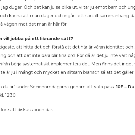
g duger. Och det kan ju se olika ut, vi tar ju emot barn och ung
h känna att man duger och ingår i ett socialt sammanhang där de
å vägen mot det man är här för.
m vill jobba på ett liknande sätt?
viktigaste, att hitta det och förstå att det här är våran identitet o
 och att det inte bara blir fina ord. För då är det ju inte värt nå
rifrån börja systematiskt implementera det. Men finns det inget 
bete är ju i mångt och mycket en slitsam bransch så att det gäller 
om du är” under Socionomdagarna genom att välja pass:
10F – Du
. 12:30.
 fortsätt diskussionen där.