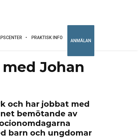
PSCENTER
PRAKTISK INFO
ANMÄLAN
u med Johan
k och har jobbat med
ämnet bemötande av
Socionomdagarna
med barn och ungdomar