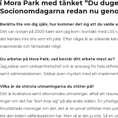
i Mora Park med tänket
”Du duge
Socionomdagarna redan nu genom
Berätta lite om dig själv, hur kommer det sig att du valde
Det var i början på 2000-talet som jag kom i kontakt med LSS-v
det kändes inte ens som ett jobb. Efter några år av sökande kä
inspirerande och fantastiskt roligt.
Du arbetar på Mora Park, vad består ditt arbete mest av?
Jag jobbar som verksamhetschef och är ansvarig för hela stift
samt administrationen. Jobbar även mycket med att implemente
Vilka är de största utmaningarna du stöter på?
Det är kvalitativa samt ekonomiska utmaningar, alltså att resurs
ringer om det har ”kört ihop sig” på alla andra ställen. En ytterl
förutfattade meningar om det, det är en privat stiftelse men just
lite den bilden välfärdssektorn har. Men så är det ju inte. Så e