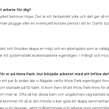
t arbete för dig?
rket behöver höjas. Det är ett fantastiskt yrke och det ger så m
uggar eller en eventuellt kortare period i sitt liv. Därför tyck
et och försöker skapa en miljö och en arbetsplats som är väldigt 
et är ett systematiskt kvalitetsarbete egentligen. I mångt och my
 för er på Mora Park. Hur började arbetet med att införa d
för ett par år sedan där vi frågade varför Mora Park egentligen fi
iv som startade på 50-talet. Vi kom fram till att Mora Park finns 
an är. Ofta så har dessa barn och ungdomars väg kantats av m
 väl kommer hit så är det minsta vi kan göra att skapa samman
gger vi en läroplan, samt målsättningar och arbetar mot genomf