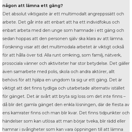
någon att lämna ett gäng?
Det absolut viktigaste är ett multimodalt angreppssätt och
arbete. Det går inte att enbart att ha ett individfokus och
enbart arbeta med den unge som hamnade i ett gäng och
sedan hoppas att den personen själv ska klara av att lämna.
Forskning visar att det multimodala arbetet är viktigt också
för att hålla över tid. Alla runt omkring, som familj, nätverk,
prosociala vänner och aktiviteter har stor betydelse. Det gäller
även samarbete med polis, skola och andra aktörer, allt
behövs för att hjälpa en ungdom ta sig ur ett gäng. Det är
viktigt att det finns tydliga och utarbetade alternativ istället
för gänget. Det är svårt att bryta sig loss om det inte finns –
då blir det gamla gänget den enkla lösningen, där de flesta av
ens kamrater finns och man blir kvar. Det finns tidpunkter och
händelser som kan utlösa att man börjar tveka, blir rädd eller
hamnar i svårigheter som kan vara öppningen till att lämna