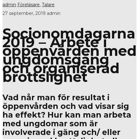
admin
Föreläsare
,
Talare
27 september, 2019
admin
Socionomdagarna
2019 – Arbete i
öppenvården med
ungdomsgäng
och organiserad
brottslighet
Vad når man för resultat i
öppenvården och vad visar sig
ha effekt? Hur kan man arbeta
med ungdomar som är
involverade i gäng och/ eller