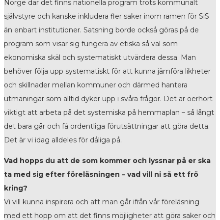
Norge där det finns nationella program trots kommunalt
självstyre och kanske inkludera fler saker inom ramen för SiS
än enbart institutioner. Satsning borde också göras på de
program som visar sig fungera av etiska så väl som
ekonomiska skäl och systematiskt utvärdera dessa. Man
behöver följa upp systematiskt för att kunna jämföra likheter
och skillnader mellan kommuner och därmed hantera
utmaningar som alltid dyker upp i svåra frågor. Det är oerhört
viktigt att arbeta på det systemiska på hemmaplan – så långt
det bara går och få ordentliga förutsättningar att göra detta.
Det är vi idag alldeles för dåliga på.
Vad hopps du att de som kommer och lyssnar på er ska
ta med sig efter föreläsningen – vad vill ni så ett frö
kring?
Vi vill kunna inspirera och att man går ifrån vår föreläsning
med ett hopp om att det finns möjligheter att göra saker och