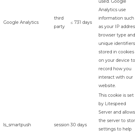
used. Google
Analytics use
third
information such
Google Analytics
≤ 731 days
party
as your IP addres
browser type an
unique identifiers
stored in cookies
on your device t
record how you
interact with our
website.
This cookie is set
by Litespeed
Server and allows
the server to sto
ls_smartpush
session
30 days
settings to help