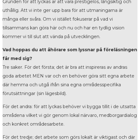
Grunden för att lyckas är att vara prestigelös, långsiktig och
uthållig. Att vi inte ger upp bara för att utmaningarna är
många eller svåra. Om vi istället fokuserar på vad vi
tillsammans kan göra här och nu och har en tydlig vision
kommer vi till slut att vända på utvecklingen.
Vad hoppas du att åhörare som lyssnar på föreläsningen
får med sig?
Tre saker. För det första; det är bra att inspireras av andras
goda arbetet MEN var och en behöver göra sitt egna arbete
där hemma och utgå ifrån sina egna områdesspecifika
förutsättningar (sin lägesbild).
För det andra: för att lyckas behöver vi bygga tillit i de utsatta
områdena vilket vi gör genom lokal närvaro, medborgardialog
och konkret områdesarbete.
För det tredje; det arbete som görs lokalt är viktigast och där