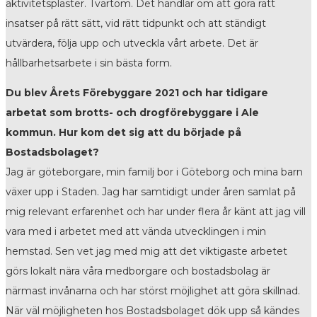
aktivitetsplaster. Tvärtom. Det handlar om att göra rätt
insatser på rätt sätt, vid rätt tidpunkt och att ständigt
utvärdera, följa upp och utveckla vårt arbete. Det är
hållbarhetsarbete i sin bästa form.
Du blev Årets Förebyggare 2021 och har tidigare
arbetat som brotts- och drogförebyggare i Ale
kommun. Hur kom det sig att du började på
Bostadsbolaget?
Jag är göteborgare, min familj bor i Göteborg och mina barn
växer upp i Staden. Jag har samtidigt under åren samlat på
mig relevant erfarenhet och har under flera år känt att jag vill
vara med i arbetet med att vända utvecklingen i min
hemstad. Sen vet jag med mig att det viktigaste arbetet
görs lokalt nära våra medborgare och bostadsbolag är
närmast invånarna och har störst möjlighet att göra skillnad.
När väl möjligheten hos Bostadsbolaget dök upp så kändes