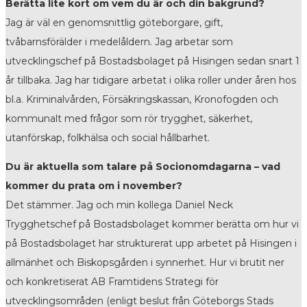
Berätta lite kort om vem du är och din bakgrund?
Jag är väl en genomsnittlig göteborgare, gift,
tvåbarnsförälder i medelåldern. Jag arbetar som
utvecklingschef på Bostadsbolaget på Hisingen sedan snart 1
år tillbaka. Jag har tidigare arbetat i olika roller under åren hos
bl.a. Kriminalvården, Försäkringskassan, Kronofogden och
kommunalt med frågor som rör trygghet, säkerhet,
utanförskap, folkhälsa och social hållbarhet.
Du är aktuella som talare på Socionomdagarna – vad
kommer du prata om i november?
Det stämmer. Jag och min kollega Daniel Neck
Trygghetschef på Bostadsbolaget kommer berätta om hur vi
på Bostadsbolaget har strukturerat upp arbetet på Hisingen i
allmänhet och Biskopsgården i synnerhet. Hur vi brutit ner
och konkretiserat AB Framtidens Strategi för
utvecklingsområden (enligt beslut från Göteborgs Stads