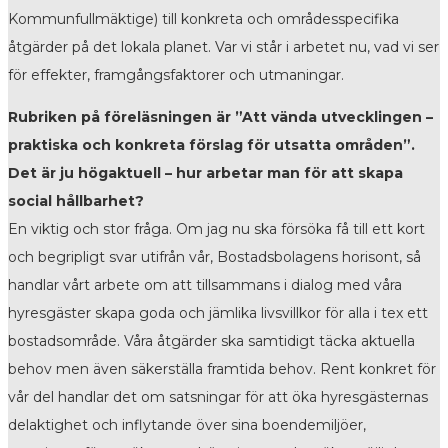
Kommunfullmäktige) till konkreta och områdesspecifika
åtgärder på det lokala planet. Var vi står i arbetet nu, vad vi ser
för effekter, framgångsfaktorer och utmaningar.
Rubriken på föreläsningen är ”Att vända utvecklingen –
praktiska och konkreta förslag för utsatta områden”.
Det är ju
högaktuell – hur arbetar man för att skapa
social hållbarhet?
En viktig och stor fråga. Om jag nu ska försöka få till ett kort
och begripligt svar utifrån vår, Bostadsbolagens horisont, så
handlar vårt arbete om att tillsammans i dialog med våra
hyresgäster skapa goda och jämlika livsvillkor för alla i tex ett
bostadsområde. Våra åtgärder ska samtidigt täcka aktuella
behov men även säkerställa framtida behov. Rent konkret för
vår del handlar det om satsningar för att öka hyresgästernas
delaktighet och inflytande över sina boendemiljöer,