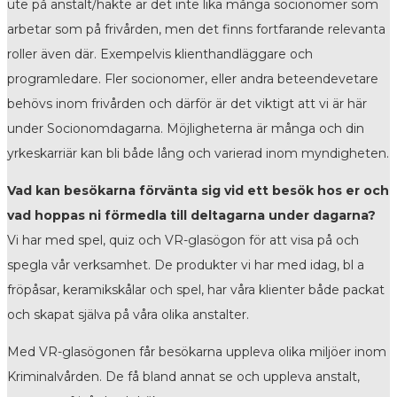
ute på anstalt/häkte är det inte lika många socionomer som
arbetar som på frivården, men det finns fortfarande relevanta
roller även där. Exempelvis klienthandläggare och
programledare. Fler socionomer, eller andra beteendevetare
behövs inom frivården och därför är det viktigt att vi är här
under Socionomdagarna. Möjligheterna är många och din
yrkeskarriär kan bli både lång och varierad inom myndigheten.
Vad kan besökarna förvänta sig vid ett besök hos er och
vad hoppas ni förmedla till deltagarna under dagarna?
Vi har med spel, quiz och VR-glasögon för att visa på och
spegla vår verksamhet. De produkter vi har med idag, bl a
fröpåsar, keramikskålar och spel, har våra klienter både packat
och skapat själva på våra olika anstalter.
Med VR-glasögonen får besökarna uppleva olika miljöer inom
Kriminalvården. De få bland annat se och uppleva anstalt,