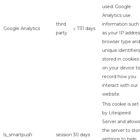
used. Google
Analytics use
third
information such
Google Analytics
≤ 731 days
party
as your IP addres
browser type an
unique identifiers
stored in cookies
on your device t
record how you
interact with our
website.
This cookie is set
by Litespeed
Server and allows
the server to sto
ls_smartpush
session
30 days
settings to help