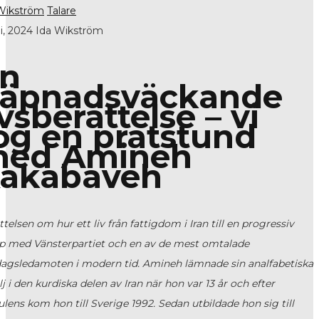
Wikström
Talare
li, 2024
Ida Wikström
n
äpnadsväckande
ivsberättelse – vi
og en pratstund
ed Amineh
akabaveh
ttelsen om hur ett liv från fattigdom i Iran till en progressiv
 med Vänsterpartiet och en av de mest omtalade
dagsledamoten i modern tid.
Amineh
lämnade sin analfabetiska
lj i den kurdiska delen av Iran när hon var 13 år och efter
ulens kom hon till Sverige 1992. Sedan utbildade hon sig till