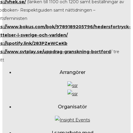
s://vhek.se/
(länken till 1100 och 1200 samt beställningar av
dboken- Respektguiden samt nättidningen –
rtsfeministen
ps://www.bokus.com/bok/9789189205796/hedersfortryck-
ttelser-i-sverige-och-varlden/
s://spotify.link/283PZeWCeKb
s://www.svtplay.se/uppdrag-granskning-bortford
/ tre
itt
Arrangörer
Organisatör
I samarbete med