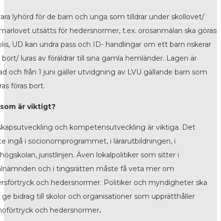
vara lyhörd för de barn och unga som tilldrar under skollovet/
arlovet utsätts för hedersnormer, t.ex. orosanmälan ska göras
 polis, UD kan undra pass och ID- handlingar om ett barn riskerar
 bort/ luras av föräldrar till sina gamla hemländer. Lagen är
ad och från 1 juni gäller utvidgning av LVU gällande barn som
ras föras bort.
som är viktigt?
kapsutveckling och kompetensutveckling är viktiga. Det
e ingå i socionomprogrammet, i lärarutbildningen, i
högskolan, juristlinjen. Även lokalpolitiker som sitter i
alnämnden och i tingsrätten måste få veta mer om
rsförtryck och hedersnormer. Politiker och myndigheter ska
a ge bidrag till skolor och organisationer som upprätthåller
noförtryck och hedersnormer
.