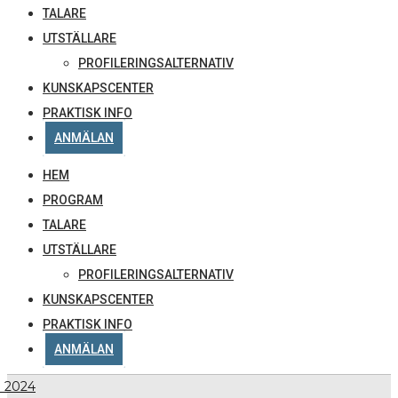
TALARE
UTSTÄLLARE
PROFILERINGSALTERNATIV
KUNSKAPSCENTER
PRAKTISK INFO
ANMÄLAN
HEM
PROGRAM
TALARE
UTSTÄLLARE
PROFILERINGSALTERNATIV
KUNSKAPSCENTER
PRAKTISK INFO
ANMÄLAN
l 2024