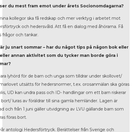
 ser du mest fram emot under årets Socionomdagarna?
mina kollegor ska få redskap och mer verktyg i arbetet mot
rsförtryck och hedersvåld. Att få en dialog med åhörarna. Få
s frågor och tankar.
är ju snart sommar – har du något tips på någon bok eller
 eller annan aktivitet som du tycker man borde göra i
mar?
vara lyhörd för de barn och unga som tilldrar under skollovet/
arlovet utsätts för hedersnormer, t.ex. orosanmälan ska göras
 polis, UD kan undra pass och ID- handlingar om ett barn riskerar
 bort/ luras av föräldrar till sina gamla hemländer. Lagen är
ad och från 1 juni gäller utvidgning av LVU gällande barn som
ras föras bort.
vår antologi Hedersförtryck. Berättelser från Sverige och