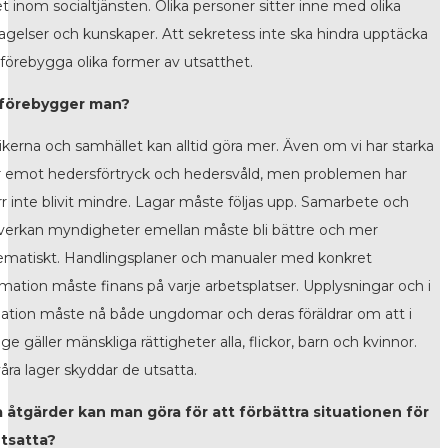
t inom socialtjänsten. Olika personer sitter inne med olika
tagelser och kunskaper. Att sekretess inte ska hindra upptäcka
r förebygga olika former av utsatthet.
 förebygger man?
tikerna och samhället kan alltid göra mer. Även om vi har starka
r emot hedersförtryck och hedersvåld, men problemen har
rr inte blivit mindre. Lagar måste följas upp. Samarbete och
erkan myndigheter emellan måste bli bättre och mer
ematiskt. Handlingsplaner och manualer med konkret
rmation måste finans på varje arbetsplatser. Upplysningar och i
ation måste nå både ungdomar och deras föräldrar om att i
ge gäller mänskliga rättigheter alla, flickor, barn och kvinnor.
våra lager skyddar de utsatta.
a åtgärder kan man göra för att förbättra situationen för
tsatta?