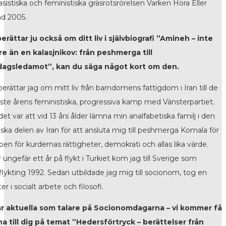
rasistiska och feministiska gräsrotsrörelsen Varken Hora Eller
d 2005.
erättar ju också om ditt liv i självbiografi ”Amineh – inte
re än en kalasjnikov: från peshmerga till
dagsledamot”, kan du säga något kort om den.
berättar jag om mitt liv från barndomens fattigdom i Iran till de
ste årens feministiska, progressiva kamp med Vänsterpartiet.
det var att vid 13 års ålder lämna min analfabetiska familj i den
iska delen av Iran för att ansluta mig till peshmerga Komala för
en för kurdernas rättigheter, demokrati och allas lika värde.
r ungefär ett år på flykt i Turkiet kom jag till Sverige som
flykting 1992. Sedan utbildade jag mig till socionom, tog en
r i socialt arbete och filosofi.
r aktuella som talare på Socionomdagarna – vi kommer få
na till dig på temat ”Hedersförtryck – berättelser från