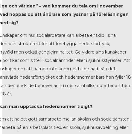
ige och världen” – vad kommer du tala om i november
vad hoppas du att åhörare som lyssnar på föreläsningen
med sig?
unskaper om hur socialarbetare kan arbeta enskild i sina
den och strukturellt för att förebygga hedersförtryck,
rsvåld men också gängkriminalitet. Ge vidare sina kunskaper
de politiker som sitter i socialnämnder eller i sjukhusstyrelser. Att
unskaper om att barnen inte kommer bli befriad från det
tansvärda hedersförtrycket och hedersnormer bara hen fyller 18
Utan den enskilde behöver ännu mer samhällsstöd efter att hen
r 18 år.
 kan man upptäcka hedersnormer tidigt?
m att ha ett gott samarbete mellan skolan och socialtjänsten,
arbete på en arbetsplats t.ex. en skola, sjukhusavdelning eller