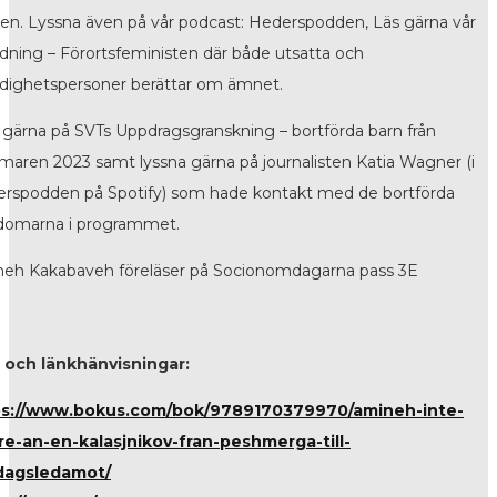
den. Lyssna även på vår podcast: Hederspodden, Läs gärna vår
idning – Förortsfeministen där både utsatta och
ighetspersoner berättar om ämnet.
a gärna på SVTs Uppdragsgranskning – bortförda barn från
aren 2023 samt lyssna gärna på journalisten Katia Wagner (i
rspodden på Spotify) som hade kontakt med de bortförda
omarna i programmet.
eh Kakabaveh föreläser på Socionomdagarna pass 3E
 och länkhänvisningar:
ps://www.bokus.com/bok/9789170379970/amineh-inte-
re-an-en-kalasjnikov-fran-peshmerga-till-
sdagsledamot/