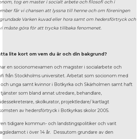
onom, tog en master i socialt arbete och filosofi och i
mber får vi chansen att lyssna till henne och om föreningen
grundade Varken kuvad eller hora samt om hedersförtryck och
vi måste göra för att trycka tillbaka fenomenet.
tta lite kort om vem du är och din bakgrund?
har en socionomexamen och magister i socialarbete och
sofi från Stockholms universitet. Arbetat som socionom med
 och unga samt kvinnor i Botkyrka och Skärholmen samt haft
a tjänster som bland annat utredare, behandlare,
dessekreterare, skolkurator, projektledare/ kartlagt
komsten av hedersförtryck i Botkyrkas skolor 2005.
ven tidigare kommun- och landstingspolitiker och varit
dagsledamot i över 14 år. Dessutom grundare av den