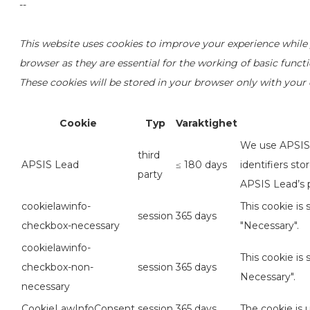
--
This website uses cookies to improve your experience while 
browser as they are essential for the working of basic funct
These cookies will be stored in your browser only with your
Cookie
Typ
Varaktighet
We use APSIS L
third
APSIS Lead
≤ 180 days
identifiers st
party
APSIS Lead’s p
cookielawinfo-
This cookie is
session
365 days
checkbox-necessary
"Necessary".
cookielawinfo-
This cookie is
checkbox-non-
session
365 days
Necessary".
necessary
CookieLawInfoConsent
session
365 days
The cookie is 