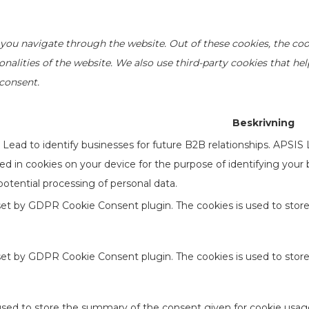
you navigate through the website. Out of these cookies, the coo
ionalities of the website. We also use third-party cookies that h
 consent.
Beskrivning
ead to identify businesses for future B2B relationships. APSIS
ored in cookies on your device for the purpose of identifying your
otential processing of personal data.
 set by GDPR Cookie Consent plugin. The cookies is used to store
 set by GDPR Cookie Consent plugin. The cookies is used to stor
used to store the summary of the consent given for cookie usage