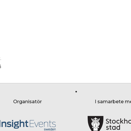
.
å
Organisatör
I samarbete m