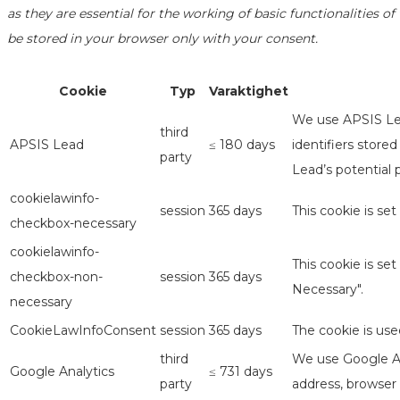
as they are essential for the working of basic functionalities 
be stored in your browser only with your consent.
Cookie
Typ
Varaktighet
We use APSIS Lea
third
APSIS Lead
≤ 180 days
identifiers store
party
Lead’s potential 
cookielawinfo-
session
365 days
This cookie is se
checkbox-necessary
cookielawinfo-
This cookie is se
checkbox-non-
session
365 days
Necessary".
necessary
CookieLawInfoConsent
session
365 days
The cookie is use
third
We use Google Ana
Google Analytics
≤ 731 days
party
address, browser 