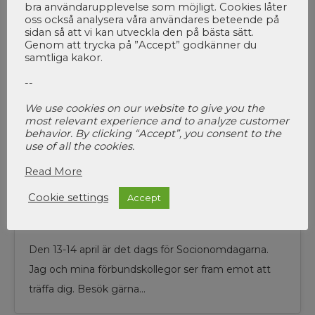
MAR 2010
bra användarupplevelse som möjligt. Cookies låter
oss också analysera våra användares beteende på
sidan så att vi kan utveckla den på bästa sätt.
Genom att trycka på ”Accept” godkänner du
samtliga kakor.
--
We use cookies on our website to give you the
most relevant experience and to analyze customer
behavior. By clicking “Accept”, you consent to the
use of all the cookies.
Read More
Socionomdagarna närmar sig
Cookie settings
Accept
med stormsteg!
Den 13-14 april är det dags för Socionomdagarna.
Jag och mina förbundskollegor ser fram emot att
träffa dig. Besök gärna…