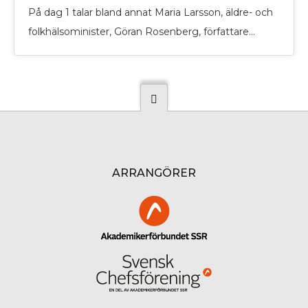
experience and to analyze customer behavior. By clicking
På dag 1 talar bland annat Maria Larsson, äldre- och
“Accept”, you consent to the use of all the cookies.
folkhälsominister, Göran Rosenberg, författare…
Read More
Cookie settings
Accept
ARRANGÖRER