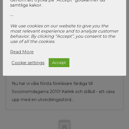
Genom att trycka på ”Accept” godkänner du
samtliga kakor.
--
We use cookies on our website to give you the
most relevant experience and to analyze customer
behavior. By clicking “Accept”, you consent to the
use of all the cookies.
Read More
Cookie settings
Accept
Första bekräftade föreläsarna
Nu har vi våra första föreläsare färdiga till
Socionomdagarna 2010! Kärlek och stålull - att växa
upp med en utvecklingsstörd…