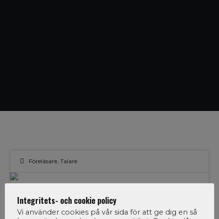
Föreläsare
,
Talare
28
Socionomdagarna 2017 –
Integritets- och cookie policy
Intervju med Liv Nilhede
Vi använder cookies på vår sida för att ge dig en så
JUN 2017