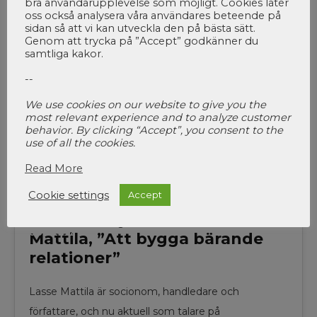
bra användarupplevelse som möjligt. Cookies låter
oss också analysera våra användares beteende på
Vi har pratat med Liv Nilhede, Metodgarant IHF
sidan så att vi kan utveckla den på bästa sätt.
(Intensiv Hemmabaserad Familjebehandling),
Genom att trycka på ”Accept” godkänner du
samtliga kakor.
socionom, handledare och KBT-terapeut och aktuell
--
som föreläsare på…
We use cookies on our website to give you the
most relevant experience and to analyze customer
behavior. By clicking “Accept”, you consent to the
use of all the cookies.
Föreläsare
,
Talare
Read More
16
Cookie settings
Accept
Socionomdagarna 2017 –
Talarintervju med Lasse
JUN 2017
Mattila, ”Att bygga bärande
relationer”
Lasse Mattila är socionom, handledare och
författare, och nu aktuell som talare på